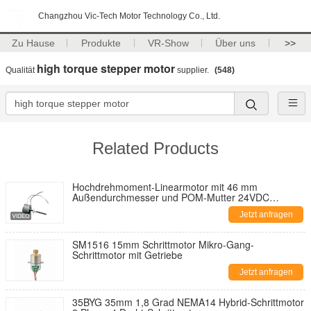
Changzhou Vic-Tech Motor Technology Co., Ltd.
Zu Hause
Produkte
VR-Show
Über uns
>>
high torque stepper motor
Qualität
supplier.
(548)
Related Products
Hochdrehmoment-Linearmotor mit 46 mm
Außendurchmesser und POM-Mutter 24VDC
Linearmotor
Jetzt anfragen
SM1516 15mm Schrittmotor Mikro-Gang-
Schrittmotor mit Getriebe
Jetzt anfragen
35BYG 35mm 1,8 Grad NEMA14 Hybrid-Schrittmotor