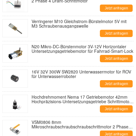
2 Phase 4 Draht-Schrittmotor
Jetzt anfragen
Verringerer M10 Gleichstrom-Bürstelmotor 5V mit
M3 Schraubenausgangswelle
Jetzt anfragen
N20 Mikro-DC-Bürstenmotor 3V-12V Horizontaler
Untersetzungsgetriebemotor für Fahrrad-Smart-Lock
Jetzt anfragen
16V 32V 300W SW2820 Unterwassermotor für ROV
für Unterwasserroboter
Jetzt anfragen
Hochdrehmoment Nema 17 Getriebemotor 42mm
Hochpräzisions-Untersetzungsgetriebe Schrittmotor
für 3D-Drucker
Jetzt anfragen
VSM0806 8mm
Mikroschraubschraubschraubschrittmotor 2 Phasen
Schraubschraubschrittmotor auf Kameraobjektiv
Jetzt anfragen
angewendet