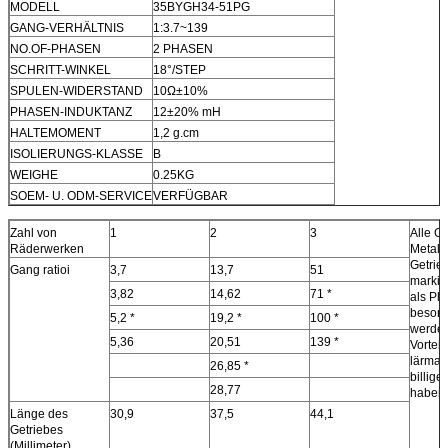
MODELL
35BYGH34-51PG
GANG-VERHÄLTNIS
1:3.7~139
NO.OF-PHASEN
2 PHASEN
SCHRITT-WINKEL
18°/STEP
SPULEN-WIDERSTAND
10Ω±10%
PHASEN-INDUKTANZ
12±20% mH
HALTEMOMENT
1,2 g.cm
ISOLIERUNGS-KLASSE
B
WEIGHE
0.25KG
SOEM- U. ODM-SERVICE
VERFÜGBAR
Zahl von
1
2
3
Alle G
Räderwerken
Metall
Getrie
Gang ratioi
3,7
13,7
51
markier
3,82
14,62
71 *
als Pl
besond
5,2 *
19,2 *
100 *
werden
5,36
20,51
139 *
Vorteil
lärma
26,85 *
billige
28,77
haben.
Länge des
30,9
37,5
44,1
Getriebes
(Millimeter)