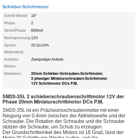
Schieber-Schrittmotor
Schritt-Winkel:
18°
Phase:
2
Strom/Phase:
600mA
Nennspannung:
12V
Spulen-
20 Ω±10%
Widerstand:
Antriebs-
Zweipoliger Antrieb
Modus:
20mm Schieber-Schrauben-Schrittmotor
Markieren:
,
2-phasiger Miniaturschrauben-Schrittmotor
,
12V Schrittmotor DCs P.M.
SM20-35L 2 schieberschraubenschrittmotor 12V der
Phase 20mm Miniaturschrittmotor DCs P.M.
SM20-35L ist ein Präzisionsschraubenmotor mit einer
Neigung von 0.4mm zwischen der Abtriebswelle und der
Schraube. Die Rotation der Schraube und die Schraube
stützen die Schraube, um Schub zu erzeugen.
Der Grundschrittwinkel des Motors ist 18 Grad, lässt der
Motor 20 Schritte pro Woche laufen, und die