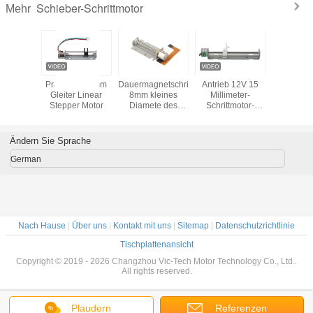
Schieber-Schrittmotor
Mehr
ear-
Präzision 10mm
Dauermagnetschrittmotor
Antrieb 12V 15
Zwei-pha
otor für
Gleiter Linear
8mm kleines
Millimeter-
Kupfersch
amera
Stepper Motor
Diamete des
Schrittmotor-
Schritt
schieber-
Schraube mit
VSM08145 2,8
Nuss-Schieber 2
Gf.Cm~3.8 Gf.Cm
Phase 4 Leitungs-
Ändern Sie Sprache
Schieber-
Schrittmotor
German
Nach Hause
|
Über uns
|
Kontakt mit uns
|
Sitemap
|
Datenschutzrichtlinie
Tischplattenansicht
Copyright © 2019 - 2026 Changzhou Vic-Tech Motor Technology Co., Ltd..
All rights reserved.
Plaudern
Referenzen