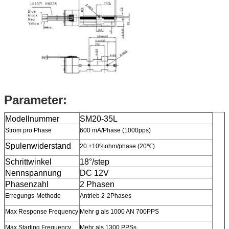
Parameter:
Modellnummer
SM20-35L
Strom pro Phase
600 mA/Phase (1000pps)
Spulenwiderstand
20 ±10%ohm/phase (20℃)
Schrittwinkel
18°/step
Nennspannung
DC 12V
Phasenzahl
2 Phasen
Erregungs-Methode
Antrieb 2-2Phases
Max Response Frequency
Mehr g als 1000 AN 700PPS
Max Starting Frequency
Mehr als 1300 PPSs