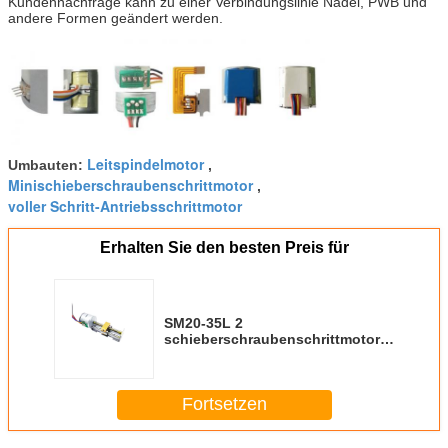
Kundennachfrage kann zu einer Verbindungslinie Nadel, PWB und
andere Formen geändert werden.
Leitspindelmotor
Umbauten:
,
Minischieberschraubenschrittmotor
,
voller Schritt-Antriebsschrittmotor
Erhalten Sie den besten Preis für
SM20-35L 2
schieberschraubenschrittmotor
12V der Phase 20mm
Miniaturschrittmotor DCs P.M.
Fortsetzen