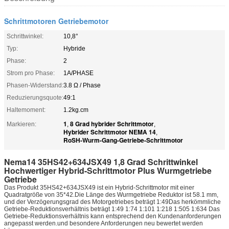
Schrittmotoren Getriebemotor
Schrittwinkel:
10,8°
Typ:
Hybride
Phase:
2
Strom pro Phase:
1A/PHASE
Phasen-Widerstand:
3.8 Ω / Phase
Reduzierungsquote:
49:1
Haltemoment:
1.2kg.cm
1
8 Grad hybrider Schrittmotor
Markieren:
,
,
Hybrider Schrittmotor NEMA 14
,
RoSH-Wurm-Gang-Getriebe-Schrittmotor
Nema14 35HS42+634JSX49 1,8 Grad Schrittwinkel
Hochwertiger Hybrid-Schrittmotor Plus Wurmgetriebe
Getriebe
Das Produkt 35HS42+634JSX49 ist ein Hybrid-Schrittmotor mit einer
Quadratgröße von 35*42.Die Länge des Wurmgetriebe Reduktor ist 58.1 mm,
und der Verzögerungsgrad des Motorgetriebes beträgt 1:49Das herkömmliche
Getriebe-Reduktionsverhältnis beträgt 1:49 1:74 1:101 1:218 1:505 1:634 Das
Getriebe-Reduktionsverhältnis kann entsprechend den Kundenanforderungen
angepasst werden.und besondere Anforderungen neu bewertet werden