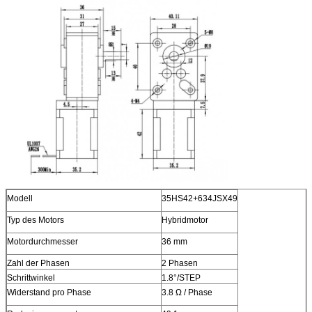
Modell
35HS42+634JSX49
Typ des Motors
Hybridmotor
Motordurchmesser
36 mm
Zahl der Phasen
2 Phasen
Schrittwinkel
1.8°/STEP
Widerstand pro Phase
3.8 Ω / Phase