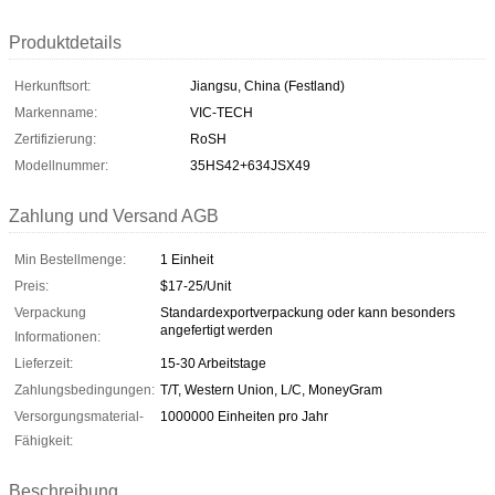
Produktdetails
Herkunftsort:
Jiangsu, China (Festland)
Markenname:
VIC-TECH
Zertifizierung:
RoSH
Modellnummer:
35HS42+634JSX49
Zahlung und Versand AGB
Min Bestellmenge:
1 Einheit
Preis:
$17-25/Unit
Verpackung
Standardexportverpackung oder kann besonders
angefertigt werden
Informationen:
Lieferzeit:
15-30 Arbeitstage
Zahlungsbedingungen:
T/T, Western Union, L/C, MoneyGram
Versorgungsmaterial-
1000000 Einheiten pro Jahr
Fähigkeit:
Beschreibung