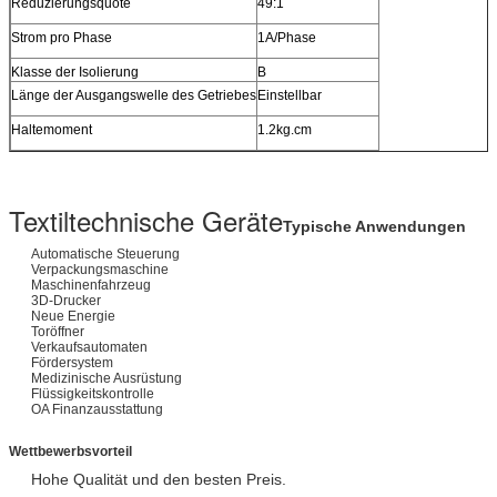
Reduzierungsquote
49:1
Strom pro Phase
1A/Phase
Klasse der Isolierung
B
Länge der Ausgangswelle des Getriebes
Einstellbar
Haltemoment
1.2kg.cm
Textiltechnische Geräte
Typische Anwendungen
Automatische Steuerung
Verpackungsmaschine
Maschinenfahrzeug
3D-Drucker
Neue Energie
Toröffner
Verkaufsautomaten
Fördersystem
Medizinische Ausrüstung
Flüssigkeitskontrolle
OA Finanzausstattung
Wettbewerbsvorteil
Hohe Qualität und den besten Preis.