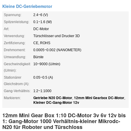
Kleine DC-Getriebemotor
Spannung:
2.4~6 (V)
Spitzenleistung:
0.1~1.6 (W)
Art:
DC-Motor
Verwendung:
Türschlösser und Drucker 3D
Zertifizierung:
CE, ROHS
Drehmoment:
0.0005~0.002 (NANOMETER)
Umwandlung:
Bürste
Geschwindigkeit
10~9000 (U/min)
(U/min):
Stationärer
0.05~0.5 (A)
Gleichstrom (A):
Gang-Verhältnis:
1:2~1:1000
Getriebe N20 DC-Motor
12mm Mini Gearbox DC-Motor
Markieren:
,
,
Kleiner DC-Gang-Motor 12v
12mm Mini Gear Box 1:10 DC-Motor 3v 6v 12v bis
1: Gang-Motor 1000 Verhältnis-kleiner Mikrodc-
N20 für Roboter und Türschloss