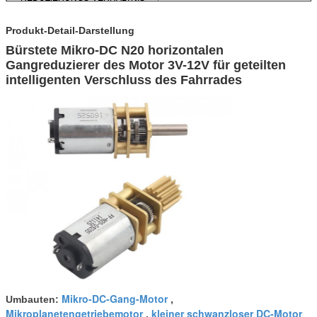
1:3.1:
Produkt-Detail-Darstellung
Bürstete Mikro-DC N20 horizontalen
Gangreduzierer des Motor 3V-12V für geteilten
intelligenten Verschluss des Fahrrades
Mikro-DC-Gang-Motor
Umbauten:
,
Mikroplanetengetriebemotor
kleiner schwanzloser DC-Motor
,