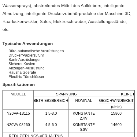
Wassersprays), abstreifendes Mittel des Aufklebers, intelligente
Abnutzung, intelligente Druckerzubehörprodukte der Maschine 3D,
Haarlockenwickler, Safes, Elektroschrauber, Ausstellungsstände,
etc.
Typische Anwendungen
Büro-automatische Ausrüstungen
Drucker/Papierzufuhr
Bank-Ausrüstungen
Sicherer Kasten
Anzeigen-Ausrüstung
Haushaltsgeräte
Electtric-Türschlösser
Spezifikationen
MODELL
SPANNUNG
KEINE L
BETRIEBSBEREICH
NOMINAL
GESCHWINDIGKEIT
(r/min)
N20VA-13115
1.5-3.0
KONSTANTE
15800
2.4V
N20VA-08260
4.5-6.0
KONSTANTE
14600
5.0V
REDUZIERUNGS-VERHÄLTNIS