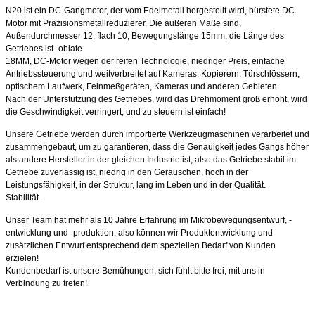
N20 ist ein DC-Gangmotor, der vom Edelmetall hergestellt wird, bürstete DC-
Motor mit Präzisionsmetallreduzierer. Die äußeren Maße sind,
Außendurchmesser 12, flach 10, Bewegungslänge 15mm, die Länge des
Getriebes ist- oblate
18MM, DC-Motor wegen der reifen Technologie, niedriger Preis, einfache
Antriebssteuerung und weitverbreitet auf Kameras, Kopierern, Türschlössern,
optischem Laufwerk, Feinmeßgeräten, Kameras und anderen Gebieten.
Nach der Unterstützung des Getriebes, wird das Drehmoment groß erhöht, wird
die Geschwindigkeit verringert, und zu steuern ist einfach!
Unsere Getriebe werden durch importierte Werkzeugmaschinen verarbeitet und
zusammengebaut, um zu garantieren, dass die Genauigkeit jedes Gangs höher
als andere Hersteller in der gleichen Industrie ist, also das Getriebe stabil im
Getriebe zuverlässig ist, niedrig in den Geräuschen, hoch in der
Leistungsfähigkeit, in der Struktur, lang im Leben und in der Qualität.
Stabilität.
Unser Team hat mehr als 10 Jahre Erfahrung im Mikrobewegungsentwurf, -
entwicklung und -produktion, also können wir Produktentwicklung und
zusätzlichen Entwurf entsprechend dem speziellen Bedarf von Kunden
erzielen!
Kundenbedarf ist unsere Bemühungen, sich fühlt bitte frei, mit uns in
Verbindung zu treten!