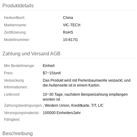
Produktdetails
Herkunftsort:
China
Markenname:
VIC-TECH
Zertifizierung:
RoHS
Modellnummer:
10-817G
Zahlung und Versand AGB
Min Bestellmenge:
Einheit
Preis:
$7~15/unit
Verpackung
Das Produkt wird mit Perlenbaumwolle verpackt, und
die Außenseite ist in einem Karton.
Informationen:
Lieferzeit:
10~30 Tage, nachdem Beispielzahlung empfangen
worden ist
Zahlungsbedingungen:
, Western Union, Kreditkarte, T/T, L/C
Versorgungsmaterial-
100000 Einheiten/Jahr
Fähigkeit:
Beschreibung