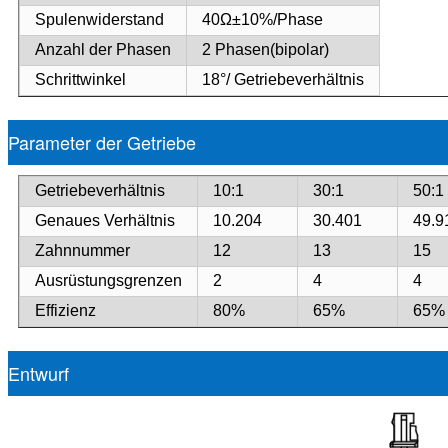
Spulenwiderstand
40
Ω±10%/Phase
Anzahl der Phasen
2 Phasen
(bipolar)
Schrittwinkel
18°
/ Getriebeverhältnis
Parameter der Getriebe
Getriebeverhältnis
10:1
30:1
50:1
Genaues Verhältnis
10.204
30.401
49.9
Zahnnummer
12
13
15
Ausrüstungsgrenzen
2
4
4
Effizienz
80%
65%
65%
Entwurf