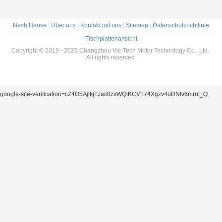
Nach Hause
|
Über uns
|
Kontakt mit uns
|
Sitemap
|
Datenschutzrichtlinie
Tischplattenansicht
Copyright © 2019 - 2026 Changzhou Vic-Tech Motor Technology Co., Ltd..
All rights reserved.
google-site-verification=cZ4O5AjlkjTJac0zxWQiKCVT74Xgzv4uDNIv6mrut_Q