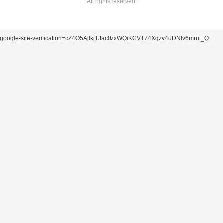
All rights reserved.
google-site-verification=cZ4O5AjlkjTJac0zxWQiKCVT74Xgzv4uDNIv6mrut_Q