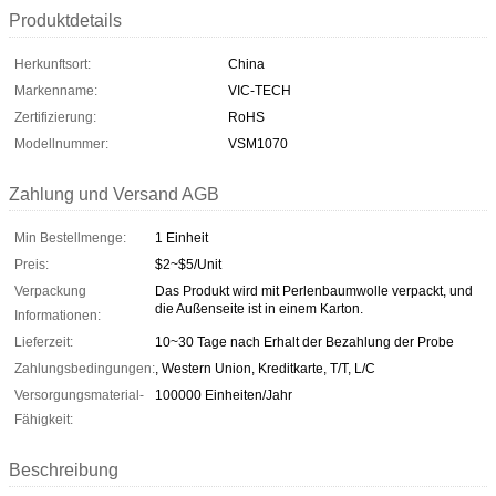
Produktdetails
Herkunftsort:
China
Markenname:
VIC-TECH
Zertifizierung:
RoHS
Modellnummer:
VSM1070
Zahlung und Versand AGB
Min Bestellmenge:
1 Einheit
Preis:
$2~$5/Unit
Verpackung
Das Produkt wird mit Perlenbaumwolle verpackt, und
die Außenseite ist in einem Karton.
Informationen:
Lieferzeit:
10~30 Tage nach Erhalt der Bezahlung der Probe
Zahlungsbedingungen:
, Western Union, Kreditkarte, T/T, L/C
Versorgungsmaterial-
100000 Einheiten/Jahr
Fähigkeit:
Beschreibung