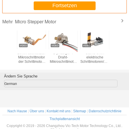
Fortsetzen
Micro Stepper Motor
Mehr
zisions-
10mm übersetzter
2-phasiger 4
Starke 8mm
5V 2-Pha
rittmotor
Mikroschrittmotor
Draht-
elektrische
Schritt
/ODM
der Schrittmotor-
Mikroschrittmotor
Schrittmotoren/Vertrags-
re 8mm 2
intelligenter
5,0-VDC-
Schrittmotor 3,3 V
4 Draht
Sicherheits-5VDC
zweipoliger
VSM08102
2 Phase 4 Draht-
Antriebs-Modus
Ändern Sie Sprache
zweipoliger
10mm P.M.
Antrieb
VSM1070
German
VSM10157-
10G8D
Nach Hause
|
Über uns
|
Kontakt mit uns
|
Sitemap
|
Datenschutzrichtlinie
Tischplattenansicht
Copyright © 2019 - 2026 Changzhou Vic-Tech Motor Technology Co., Ltd..