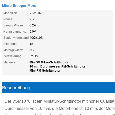
Micro Stepper Motor
Modell Nr.:
VSM1070
Phase:
2, 2
Strom / Phase:
0.2A
Nennspannung:
5.0V
Spulenwiderstand:
40Ω±10%
Stiefengel:
18
Motorgewicht:
6G
Zertifizierung:
RoHS
Mini 5V Mikro-Schrittmotor
Markieren:
,
10 mm Durchmesser PM-Schrittmotor
,
Mini-PM-Schrittmotor
Beschreibung
Der VSM1070 ist ein Miniatur-Schrittmotor mit hoher Qualit
Durchmesser von 10 mm, die Motorhöhe ist 10 mm, der Motoro