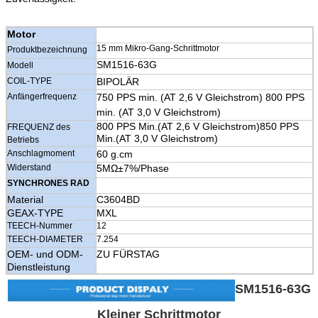
Motor
15 mm Mikro-Gang-Schrittmotor
Produktbezeichnung
SM1516-63G
Modell
COIL-TYPE
BIPOLÄR
Anfängerfrequenz
750 PPS min. (AT 2,6 V Gleichstrom) 800 PPS
min. (AT 3,0 V Gleichstrom)
800 PPS Min.
(AT 2,6 V Gleichstrom)
850 PPS
FREQUENZ des
Min.
(AT 3,0 V Gleichstrom)
Betriebs
Anschlagmoment
60 g.cm
Widerstand
5MΩ±7%/Phase
SYNCHRONES RAD
Material
C3604BD
GEAX-TYPE
MXL
TEECH-Nummer
12
TEECH-DIAMETER
7.254
OEM- und ODM-
ZU FÜRSTAG
Dienstleistung
SM1516-63G
Kleiner Schrittmotor