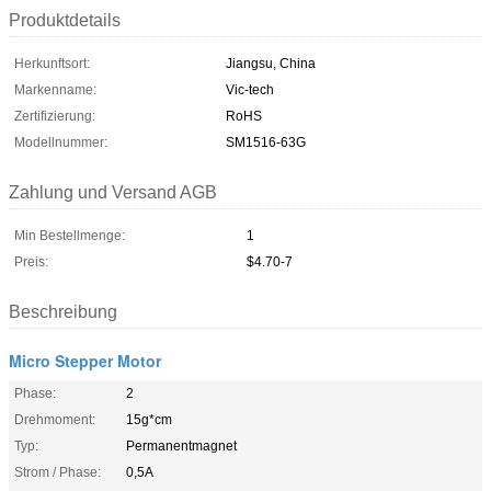
Produktdetails
Herkunftsort:
Jiangsu, China
Markenname:
Vic-tech
Zertifizierung:
RoHS
Modellnummer:
SM1516-63G
Zahlung und Versand AGB
Min Bestellmenge:
1
Preis:
$4.70-7
Beschreibung
Micro Stepper Motor
Phase:
2
Drehmoment:
15g*cm
Typ:
Permanentmagnet
Strom / Phase:
0,5A