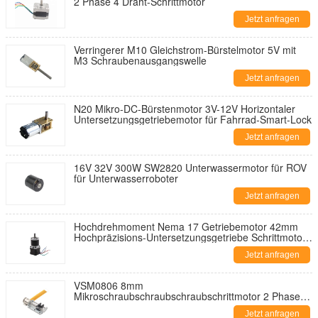
2 Phase 4 Draht-Schrittmotor
Jetzt anfragen
Verringerer M10 Gleichstrom-Bürstelmotor 5V mit
M3 Schraubenausgangswelle
Jetzt anfragen
N20 Mikro-DC-Bürstenmotor 3V-12V Horizontaler
Untersetzungsgetriebemotor für Fahrrad-Smart-Lock
Jetzt anfragen
16V 32V 300W SW2820 Unterwassermotor für ROV
für Unterwasserroboter
Jetzt anfragen
Hochdrehmoment Nema 17 Getriebemotor 42mm
Hochpräzisions-Untersetzungsgetriebe Schrittmotor
für 3D-Drucker
Jetzt anfragen
VSM0806 8mm
Mikroschraubschraubschraubschrittmotor 2 Phasen
Schraubschraubschrittmotor auf Kameraobjektiv
Jetzt anfragen
angewendet