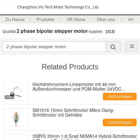
Changzhou Vic-Tech Motor Technology Co., Ltd.
Zu Hause
Produkte
VR-Show
Über uns
>>
2 phase bipolar stepper motor
Qualität
supplier.
(313)
Related Products
Hochdrehmoment-Linearmotor mit 46 mm
Außendurchmesser und POM-Mutter 24VDC
Linearmotor
Jetzt anfragen
SM1516 15mm Schrittmotor Mikro-Gang-
Schrittmotor mit Getriebe
Jetzt anfragen
35BYG 35mm 1,8 Grad NEMA14 Hybrid-Schrittmotor