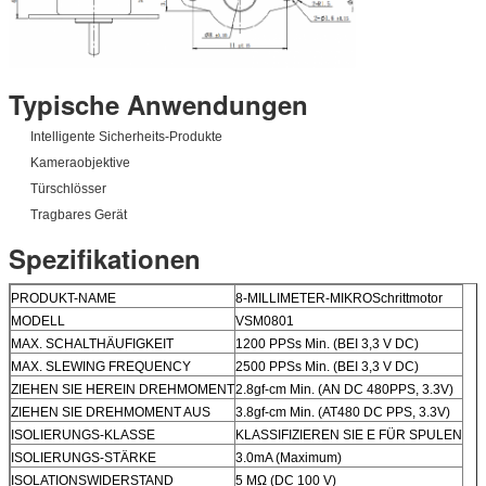
Typische Anwendungen
Intelligente Sicherheits-Produkte
Kameraobjektive
Türschlösser
Tragbares Gerät
Spezifikationen
PRODUKT-NAME
8-MILLIMETER-MIKROSchrittmotor
MODELL
VSM0801
MAX. SCHALTHÄUFIGKEIT
1200 PPSs Min. (BEI 3,3 V DC)
MAX. SLEWING FREQUENCY
2500 PPSs Min. (BEI 3,3 V DC)
ZIEHEN SIE HEREIN DREHMOMENT
2.8gf-cm Min. (AN DC 480PPS, 3.3V)
ZIEHEN SIE DREHMOMENT AUS
3.8gf-cm Min. (AT480 DC PPS, 3.3V)
ISOLIERUNGS-KLASSE
KLASSIFIZIEREN SIE E FÜR SPULEN
ISOLIERUNGS-STÄRKE
3.0mA (Maximum)
ISOLATIONSWIDERSTAND
5 MΩ (DC 100 V)