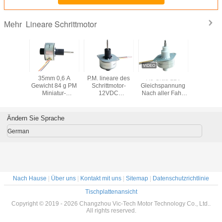
Lineare Schrittmotor
Mehr
chernder
35mm 0,6 A
P.M. lineare des
7.5 Grad 12V
mit einer 
 Schritt-
Gewicht 84 g PM
Schrittmotor-
Gleichspannung
von mehr 
gnetwinkel
Miniatur-
12VDC
Nach aller Fahrt
W
ittmotor-
Schrittmotoren mit
Dauermagnetstepperlinearmotor
≥13mm
egree
linearer
Schritt-Winkel-7,5
Permanenter
Aktivierung,
Magnet-Stepper-
Ändern Sie Sprache
RoHS-zertifiziert
Linearmotor
25mm Für 3D-
German
Drucker
Nach Hause
|
Über uns
|
Kontakt mit uns
|
Sitemap
|
Datenschutzrichtlinie
Tischplattenansicht
Copyright © 2019 - 2026 Changzhou Vic-Tech Motor Technology Co., Ltd..
All rights reserved.