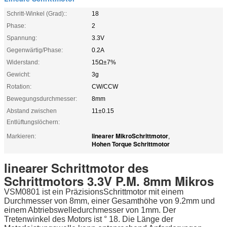
Schritt-Winkel (Grad)::
18
Phase:
2
Spannung:
3.3V
Gegenwärtig/Phase:
0.2A
Widerstand:
15Ω±7%
Gewicht:
3g
Rotation:
CW/CCW
Bewegungsdurchmesser:
8mm
Abstand zwischen
11±0.15
Entlüftungslöchern:
linearer MikroSchrittmotor
Markieren:
,
Hohen Torque Schrittmotor
linearer Schrittmotor des
Schrittmotors 3.3V P.M. 8mm Mikros
VSM0801 ist ein PräzisionsSchrittmotor mit einem
Durchmesser von 8mm, einer Gesamthöhe von 9.2mm und
einem Abtriebswelledurchmesser von 1mm. Der
Tretenwinkel des Motors ist ° 18. Die Länge der