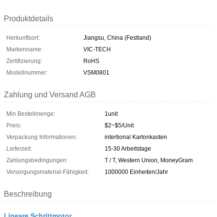
Produktdetails
Herkunftsort:
Jiangsu, China (Festland)
Markenname:
VIC-TECH
Zertifizierung:
RoHS
Modellnummer:
VSM0801
Zahlung und Versand AGB
Min Bestellmenge:
1unit
Preis:
$2~$5/Unit
Verpackung Informationen:
intertional Kartonkasten
Lieferzeit:
15-30 Arbeitstage
Zahlungsbedingungen:
T / T, Western Union, MoneyGram
Versorgungsmaterial-Fähigkeit:
1000000 Einheiten/Jahr
Beschreibung
Lineare Schrittmotor