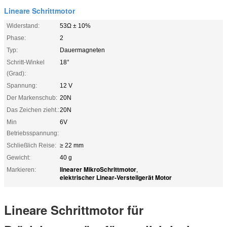
Lineare Schrittmotor
Widerstand:
53Ω ± 10%
Phase:
2
Typ:
Dauermagneten
Schritt-Winkel
18°
(Grad):
Spannung:
12 V
Der Markenschub:
20N
Das Zeichen zieht.:
20N
Min
6V
Betriebsspannung:
Schließlich Reise:
≥ 22 mm
Gewicht:
40 g
linearer MikroSchrittmotor
Markieren:
,
elektrischer Linear-Verstellgerät Motor
Lineare Schrittmotor für