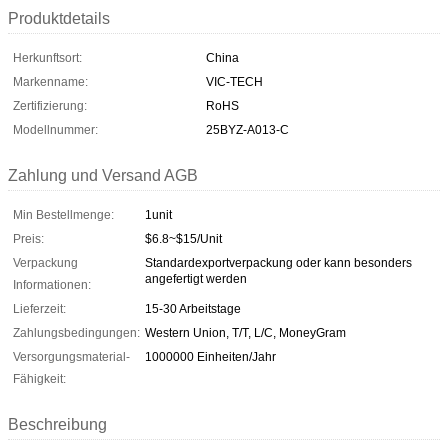
Produktdetails
Herkunftsort:
China
Markenname:
VIC-TECH
Zertifizierung:
RoHS
Modellnummer:
25BYZ-A013-C
Zahlung und Versand AGB
Min Bestellmenge:
1unit
Preis:
$6.8~$15/Unit
Verpackung
Standardexportverpackung oder kann besonders
angefertigt werden
Informationen:
Lieferzeit:
15-30 Arbeitstage
Zahlungsbedingungen:
Western Union, T/T, L/C, MoneyGram
Versorgungsmaterial-
1000000 Einheiten/Jahr
Fähigkeit:
Beschreibung