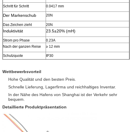
Schritt für Schritt
0.0417 mm
Der Markenschub
20N
Das Zeichen zieht
20N
Induktivität
23.5±20% (mH)
Strom pro Phase
0.23A
Nach der ganzen Reise
≥ 12 mm
Schutzquote
IP30
Das Leben
1500 000 Rückkehr
Wettbewerbsvorteil
Betriebstemperaturbereich
-10°C bis 40°C
Hohe Qualität und den besten Preis.
Isolationsklasse
Klasse E
Schnelle Lieferung, Lagerfirma und reichhaltiges Inventar.
Widerstand gegen
> 100 MΩ
Isolierung
In der Nähe des Hafens von Shanghai ist der Verkehr sehr
bequem.
Schleimwurzel
UL 1061 AWG26
Detaillierte Produktpräsentation
OEM- und ODM-
Erhältlich
Service