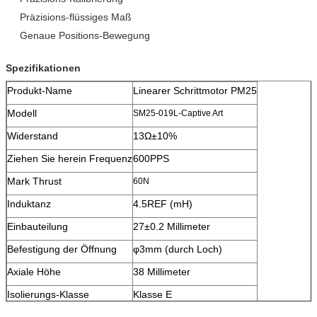
Präzisions-flüssiges Maß
Genaue Positions-Bewegung
Spezifikationen
Produkt-Name
Linearer Schrittmotor PM25
Modell
SM25-019L-Captive
Art
Widerstand
13Ω±10%
Ziehen Sie herein Frequenz
600PPS
Mark Thrust
60N
Induktanz
4.5REF (mH)
Einbauteilung
27±0.2 Millimeter
Befestigung der Öffnung
φ3mm (durch Loch)
Axiale Höhe
38 Millimeter
Isolierungs-Klasse
Klasse E