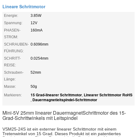
Lineare Schrittmotor
Energie:
3.85W
Spannung:
12V
PHASEN-
160mA
STROM:
SCHRAUBEN-
0.6096mm
FÜHRUNG:
SCHRITT-
0.0254mm
REISE:
Schrauben-
52mm
Länge:
Masse:
50g
15 Grad-linearer Schrittmotor
Linearer Schrittmotor RoHS
Markieren:
,
Dauermagnetleitspindel-Schrittmotor
,
Mini-5V 25mm linearer DauermagnetSchrittmotor des 15-
Grad-Schrittwinkels mit Leitspindel
VSM25-24S ist ein externer linearer Schrittmotor mit einem
Tretenwinkel von 15 Grad. Dieses Produkt ist ein patentiertes