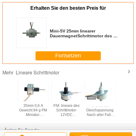
Erhalten Sie den besten Preis für
Mini-5V 25mm linearer
DauermagnetSchrittmotor des 15-
Grad-Schrittwinkels mit
Leitspindel
Fortsetzen
Lineare Schrittmotor
Mehr
chernder
35mm 0,6 A
P.M. lineare des
7.5 Grad 12V
mit einer 
 Schritt-
Gewicht 84 g PM
Schrittmotor-
Gleichspannung
von mehr 
gnetwinkel
Miniatur-
12VDC
Nach aller Fahrt
W
ittmotor-
Schrittmotoren mit
Dauermagnetstepperlinearmotor
≥13mm
egree
linearer
Schritt-Winkel-7,5
Permanenter
Aktivierung,
Magnet-Stepper-
Ändern Sie Sprache
RoHS-zertifiziert
Linearmotor