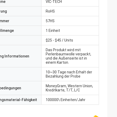
ame
VIC-TECH
erung
RoHS
ummer
57HS
ellmenge
1 Einheit
$25 - $45 / Units
Das Produkt wird mit
Perlenbaumwolle verpackt,
ng Informationen
und die Außenseite ist in
einem Karton.
10~30 Tage nach Erhalt der
Bezahlung der Probe
MoneyGram, Western Union,
bedingungen
Kreditkarte, T/T, L/C
gsmaterial-Fähigkeit
100000\ Einheiten/Jahr