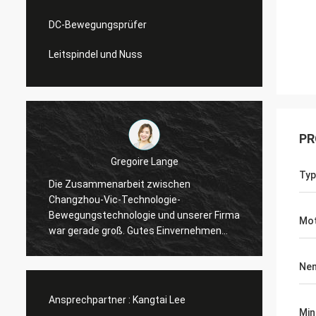
DC-Bewegungsprüfer
Leitspindel und Nuss
PR
Gregoire Lange
David Mo
Typ
Zusammenarbeit zwischen
Berufs- und klare Kom
gzhou-Vic-Technologie-
wurde in der Zeit verse
gungstechnologie und unserer Firma
Gegenverbindungsstüc
Mo
gerade groß. Gutes Einvernehmen
hinzugefügt dem Vers
es Bedarfs, großes Gewillt sein,
Fahrerarbeiten, wie wi
e Probleme zu lösen. Ich empfehle
Ne
!
Ansprechpartner :
Kangtai Lee
Min