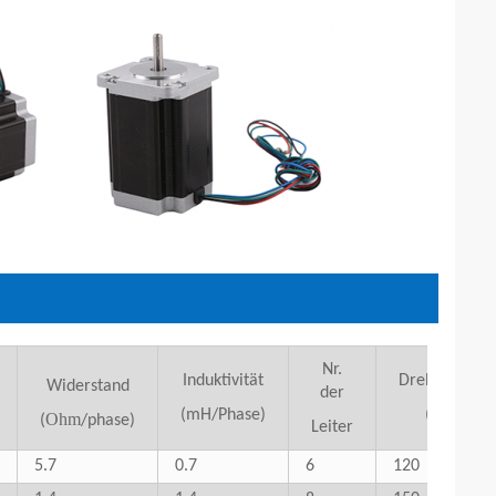
Nr.
Induktivität
Drehträglichk
Widerstand
der
2
(mH/Phase)
(g*cm)
)
Ohm
(
/phase)
Leiter
5.7
0.7
6
120