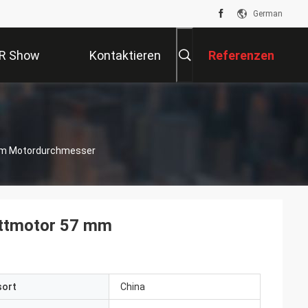
German
R Show
Kontaktieren
Referenzen
Sie Uns
Mm Motordurchmesser
ttmotor 57 mm
sort
China