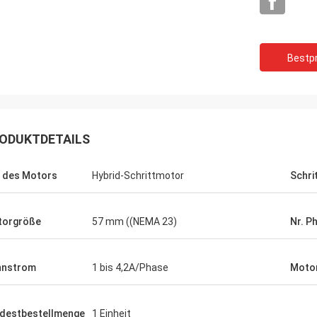
Bestpr
ODUKTDETAILS
levelt
Buildstorm privates begrenztes
 des Motors
Hybrid-Schrittmotor
Schri
munikation. Auftrag
Das Produkt arbeitet wie erwartet, es
ndet.
wurde verpackt freundlich. Verkäufer
ke, wo
reagiert sehr schnell und hilft, wenn er
torgröße
57 mm ((NEMA 23)
Nr. P
and.
eine kaufende Entscheidung trifft. Sie
r zustimmten!
sind bereit, das Produkt für Sie besonde
anzufertigen.
nnstrom
1 bis 4,2A/Phase
Moto
destbestellmenge
1 Einheit