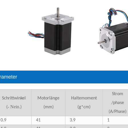
rameter
Strom
Schrittwinkel
Motorlänge
Haltemoment
/phase
- Nein.
(
)
(mm)
(g*cm)
(A/Phase)
0.9
41
3.9
1