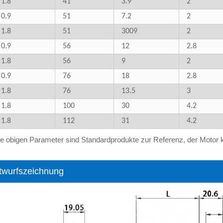
1.8
41
3.9
2
0.9
51
7.2
2
1.8
51
3009
2
0.9
56
12
2.8
1.8
56
9
2
0.9
76
18
2.8
1.8
76
13.5
3
1.8
100
30
4.2
1.8
112
31
4.2
ie obigen Parameter sind Standardprodukte zur Referenz, der Moto
twurfszeichnung