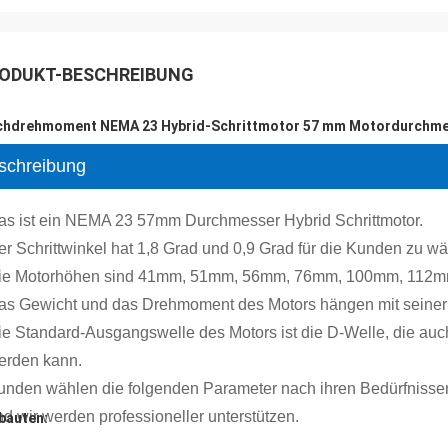
ODUKT-BESCHREIBUNG
hdrehmoment NEMA 23 Hybrid-Schrittmotor 57 mm Motordurchm
schreibung
as ist ein NEMA 23 57mm Durchmesser Hybrid Schrittmotor.
er Schrittwinkel hat 1,8 Grad und 0,9 Grad für die Kunden zu wä
ie Motorhöhen sind 41mm, 51mm, 56mm, 76mm, 100mm, 112m
as Gewicht und das Drehmoment des Motors hängen mit sein
ie Standard-Ausgangswelle des Motors ist die D-Welle, die auc
erden kann.
unden wählen die folgenden Parameter nach ihren Bedürfnissen.
nd wir werden professioneller unterstützen.
auten: