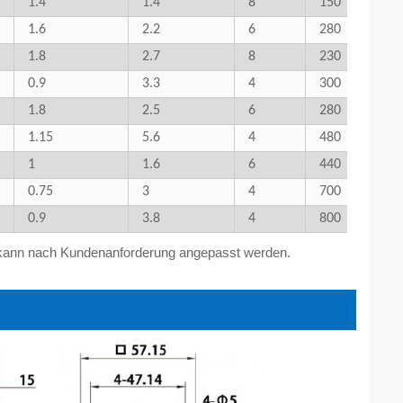
1.4
1.4
8
150
1.6
2.2
6
280
1.8
2.7
8
230
0.9
3.3
4
300
1.8
2.5
6
280
1.15
5.6
4
480
1
1.6
6
440
0.75
3
4
700
0.9
3.8
4
800
r kann nach Kundenanforderung angepasst werden.