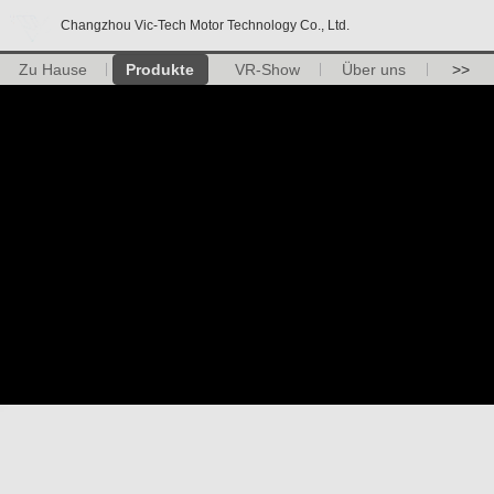
Changzhou Vic-Tech Motor Technology Co., Ltd.
Zu Hause
Produkte
VR-Show
Über uns
>>