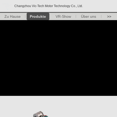
Changzhou Vic-Tech Motor Technology Co., Ltd.
Zu Hause
Produkte
VR-Show
Über uns
>>