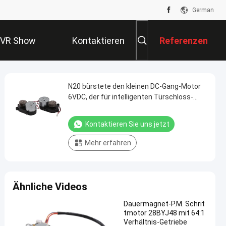
German
VR Show
Kontaktieren
Referenzen
Sie Uns
N20 bürstete den kleinen DC-Gang-Motor
6VDC, der für intelligenten Türschloss-
Kupplungs-Motor drehmomentstark ist
Kontaktieren Sie uns jetzt
Mehr erfahren
Ähnliche Videos
Dauermagnet-P.M. Schrit
tmotor 28BYJ48 mit 64:1
Verhältnis-Getriebe