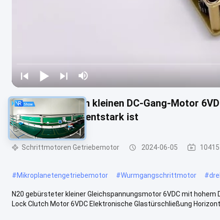
N20 bürstete den kleinen DC-Gang-Motor 6VDC,
Motor drehmomentstark ist
Schrittmotoren Getriebemotor
2024-06-05
10415
#
Mikroplanetengetriebemotor
#
Wurmgangschrittmotor
#
dr
N20 gebürsteter kleiner Gleichspannungsmotor 6VDC mit hohem 
Lock Clutch Motor 6VDC Elektronische Glastürschließung Horizontal