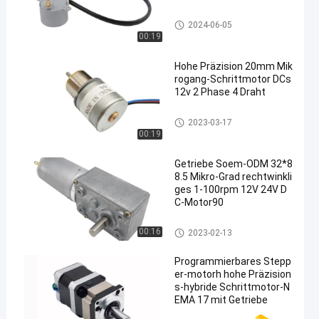
Dauermagnetschrittmotor
2024-06-05
00:19
Hohe Präzision 20mm Mik
rogang-Schrittmotor DCs
12v 2 Phase 4 Draht
Schrittmotoren Getriebemotor
2023-03-17
00:19
Getriebe Soem-ODM 32*8
8.5 Mikro-Grad rechtwinkli
ges 1-100rpm 12V 24V D
C-Motor90
kleine DC-Getriebemotor
00:16
2023-02-13
Programmierbares Stepp
er-motorh hohe Präzision
s-hybride Schrittmotor-N
EMA 17 mit Getriebe