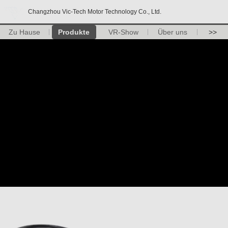
Changzhou Vic-Tech Motor Technology Co., Ltd.
Zu Hause
Produkte
VR-Show
Über uns
>>