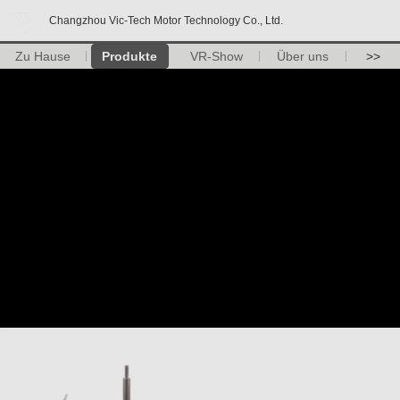
Changzhou Vic-Tech Motor Technology Co., Ltd.
Zu Hause
Produkte
VR-Show
Über uns
>>