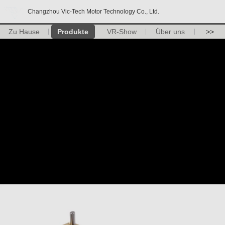
Changzhou Vic-Tech Motor Technology Co., Ltd.
Zu Hause
Produkte
VR-Show
Über uns
>>