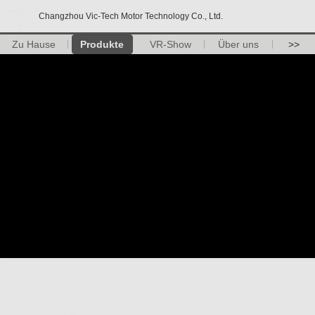
Changzhou Vic-Tech Motor Technology Co., Ltd.
Zu Hause
Produkte
VR-Show
Über uns
>>