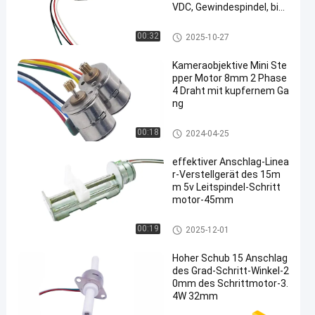
VDC, Gewindespindel, bip
olar, mit Kunststoffschie
ber
Lineare Schrittmotor
00:32
2025-10-27
Kameraobjektive Mini Ste
pper Motor 8mm 2 Phase
4 Draht mit kupfernem Ga
ng
Micro Stepper Motor
00:18
2024-04-25
effektiver Anschlag-Linea
r-Verstellgerät des 15m
m 5v Leitspindel-Schritt
motor-45mm
Schieber-Schrittmotor
00:19
2025-12-01
Hoher Schub 15 Anschlag
des Grad-Schritt-Winkel-2
0mm des Schrittmotor-3.
4W 32mm