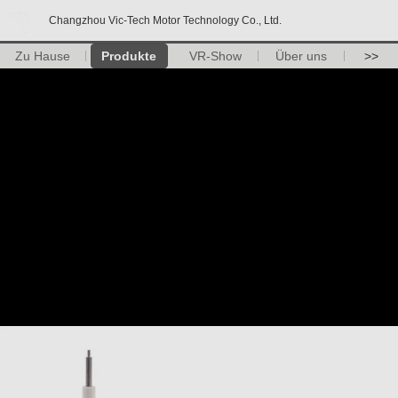
Changzhou Vic-Tech Motor Technology Co., Ltd.
Zu Hause
Produkte
VR-Show
Über uns
>>