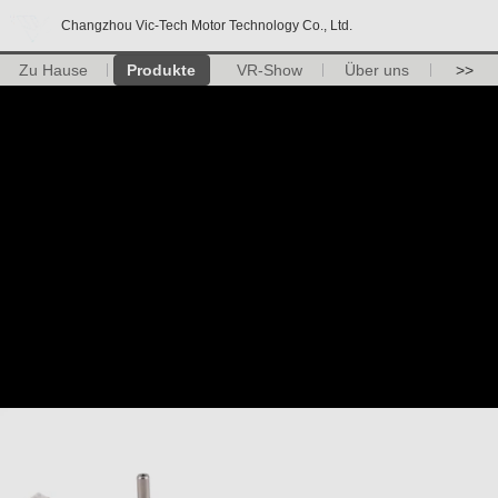
Changzhou Vic-Tech Motor Technology Co., Ltd.
Zu Hause
Produkte
VR-Show
Über uns
>>