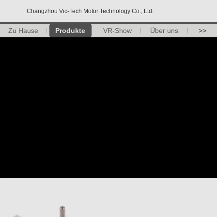
Changzhou Vic-Tech Motor Technology Co., Ltd.
Zu Hause
Produkte
VR-Show
Über uns
>>