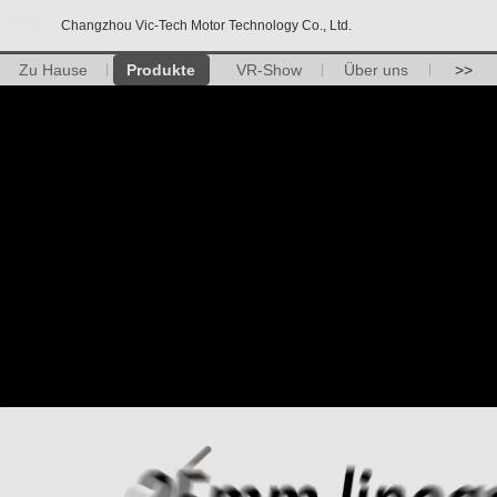
Changzhou Vic-Tech Motor Technology Co., Ltd.
Zu Hause
Produkte
VR-Show
Über uns
>>